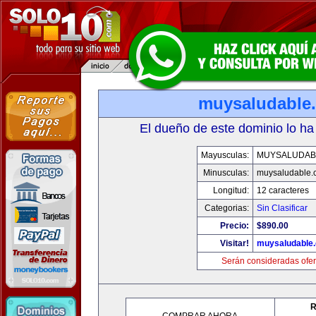
muysaludable
El dueño de este dominio lo ha
Mayusculas:
MUYSALUDAB
Minusculas:
muysaludable.
Longitud:
12 caracteres
Categorias:
Sin Clasificar
Precio:
$890.00
Visitar!
muysaludable
Serán consideradas ofer
R