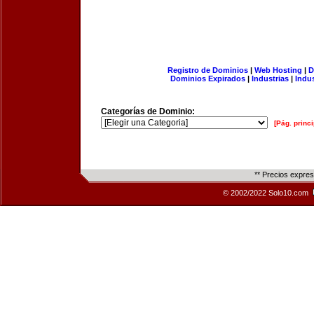
Registro de Dominios
|
Web Hosting
|
D
Dominios Expirados
|
Industrias
|
Indu
Categorías de Dominio:
[Pág. princi
** Precios expre
© 2002/2022 Solo10.com