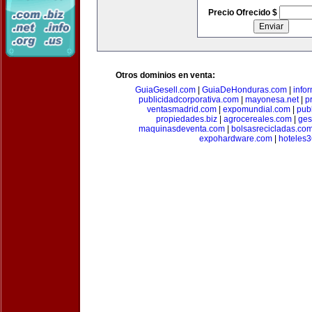
Precio Ofrecido $
Otros dominios en venta:
GuiaGesell.com
|
GuiaDeHonduras.com
|
info
publicidadcorporativa.com
|
mayonesa.net
|
p
ventasmadrid.com
|
expomundial.com
|
pub
propiedades.biz
|
agrocereales.com
|
ges
maquinasdeventa.com
|
bolsasrecicladas.co
expohardware.com
|
hoteles