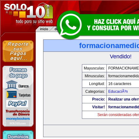
formacionamedi
Vendido!
Mayusculas:
FORMACIONAME
Minusculas:
formacionamedid
Longitud:
16 caracteres
Categorias:
EducaciÃ³n
Precio:
Realizar una ofer
Visitar!
formacionamedi
Serán consideradas ofer