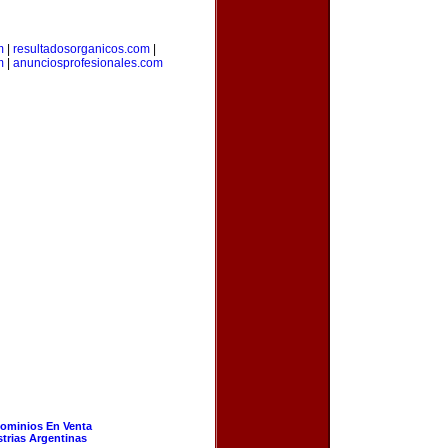
m
|
resultadosorganicos.com
|
m
|
anunciosprofesionales.com
ominios En Venta
strias Argentinas