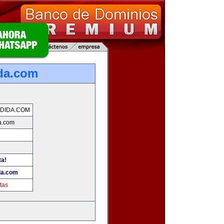
da.com
DIDA.COM
a.com
ta!
da.com
tas