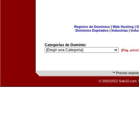
Registro de Dominios
|
Web Hosting
|
D
Dominios Expirados
|
Industrias
|
Indu
Categorías de Dominio:
[Pág. princi
** Precios expre
© 2002/2022 Solo10.com