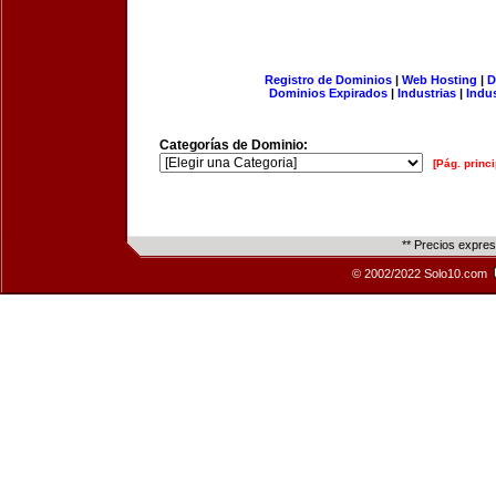
Registro de Dominios
|
Web Hosting
|
D
Dominios Expirados
|
Industrias
|
Indu
Categorías de Dominio:
[Pág. princi
** Precios expre
© 2002/2022 Solo10.com