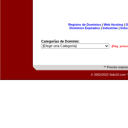
Registro de Dominios
|
Web Hosting
|
D
Dominios Expirados
|
Industrias
|
Indu
Categorías de Dominio:
[Pág. princi
** Precios expre
© 2002/2022 Solo10.com