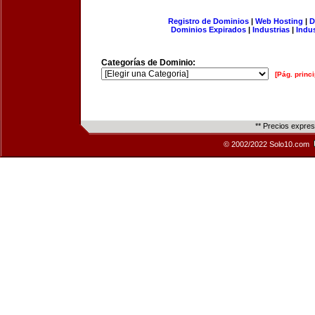
Registro de Dominios
|
Web Hosting
|
D
Dominios Expirados
|
Industrias
|
Indu
Categorías de Dominio:
[Pág. princi
** Precios expre
© 2002/2022 Solo10.com