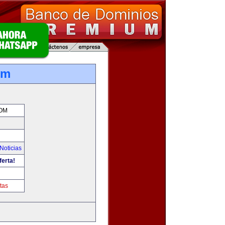
om
OM
Noticias
ferta!
tas