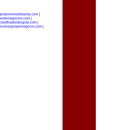
gestioninmobiliarias.com
|
eresdenegocios.com
|
clasificadosbogota.com
|
iniciesupropionegocio.com
|