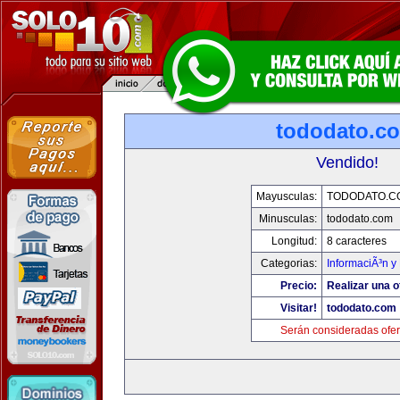
tododato.c
Vendido!
Mayusculas:
TODODATO.C
Minusculas:
tododato.com
Longitud:
8 caracteres
Categorias:
InformaciÃ³n y 
Precio:
Realizar una o
Visitar!
tododato.com
Serán consideradas ofer