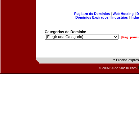
Registro de Dominios
|
Web Hosting
|
D
Dominios Expirados
|
Industrias
|
Indu
Categorías de Dominio:
[Pág. princi
** Precios expre
© 2002/2022 Solo10.com