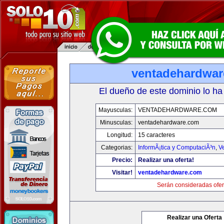
ventadehardwa
El dueño de este dominio lo ha
Mayusculas:
VENTADEHARDWARE.COM
Minusculas:
ventadehardware.com
Longitud:
15 caracteres
Categorias:
InformÃ¡tica y ComputaciÃ³n
,
V
Precio:
Realizar una oferta!
Visitar!
ventadehardware.com
Serán consideradas ofer
Realizar una Oferta